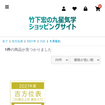
0
全て
|
吉方位表
|
2021年
|
六白
|
５月生れ
1件
の商品が見つかりました