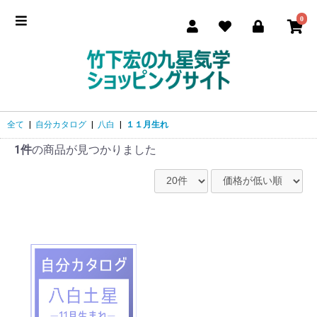
0
全て
|
自分カタログ
|
八白
|
１１月生れ
1件
の商品が見つかりました