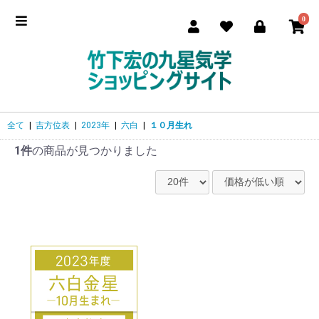
0
全て
|
吉方位表
|
2023年
|
六白
|
１０月生れ
1件
の商品が見つかりました