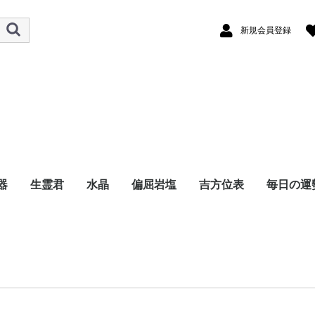
新規会員登録
器
生霊君
水晶
偏屈岩塩
吉方位表
毎日の運
バリ島
FIJI
アイスランド
ハワイ
タイ
SEDONA
男鹿半島
能登
出雲
秋田
硫黄山
スペシャルデリシャス
福箱
土用対策アイテム
大玉ブレス
ブレスレット
腹巻
ネックレス
置き型水晶
ペンダント
浄化用水晶
クリスタル岩塩
盛塩
岩塩
岩塩1ｋｇ増量
2029年
2028年
2027年
2026年
2025年
2024年
2023年
2022年
2021年
土用対策アイテム