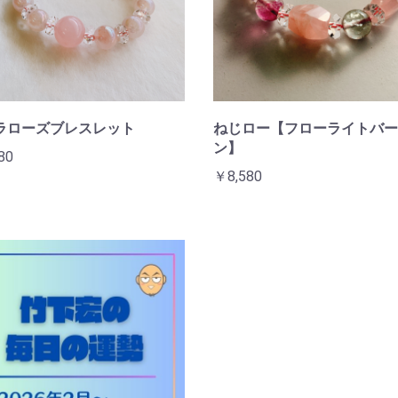
ラローズブレスレット
ねじロー【フローライトバー
ン】
80
￥8,580