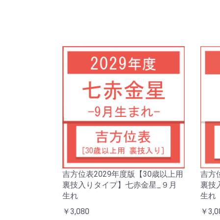
吉方位表2029年度版【30歳以上用
吉方
裏技入りタイプ】七赤金星_９月
裏技
生れ
生れ
￥3,080
￥3,0