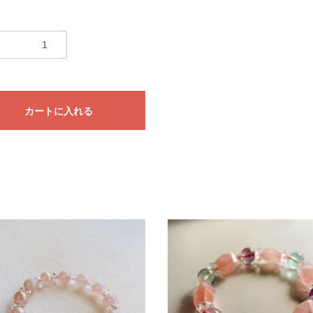
カートに入れる
お買い物を続ける
カートへ進む