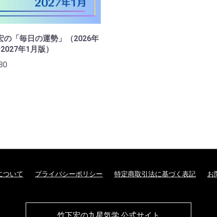
宏の「毎日の運勢」（2026年
2027年1月版）
80
について
プライバシーポリシー
特定商取引法に基づく表記
お
竹下宏の九星気学 公式サイト