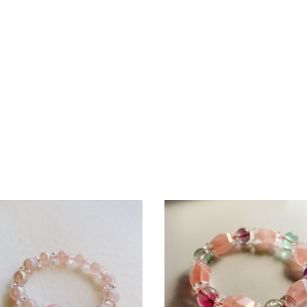
お買い物を続ける
カートへ進む