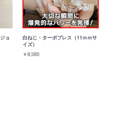
ジョ
白ねじ・ターボブレス（11ｍｍサ
イズ）
￥8,580