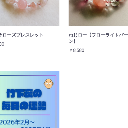
ラローズブレスレット
ねじロー【フローライトバー
ン】
80
￥8,580