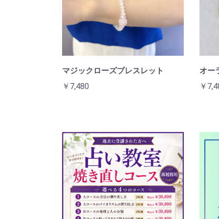
マジックローズブレスレット
オー
￥7,480
￥7,4