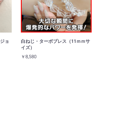
ジョ
白ねじ・ターボブレス（11ｍｍサ
イズ）
￥8,580