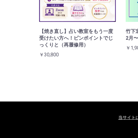
【焼き直し】占い教室をもう一度
竹下
受けたい方へ！ピンポイントでじ
2月〜
っくりと（再履修用）
￥1,9
￥30,800
当サイト